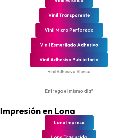
Vinil Estático
Vinil Transparente
Vinil Micro Perforado
Vinil Esmerilado Adhesivo
Vinil Adhesivo Publicitario
Vinil Adhesivo Blanco
Entrega el mismo día*
Impresión en Lona
Lona Impresa
Lona Traslucida