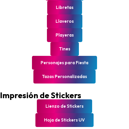
Libretas
Llaveros
Playeras
Tines
Personajes para Fiesta
Tazas Personalizadas
Impresión de Stickers
Lienzo de Stickers
Hoja de Stickers UV