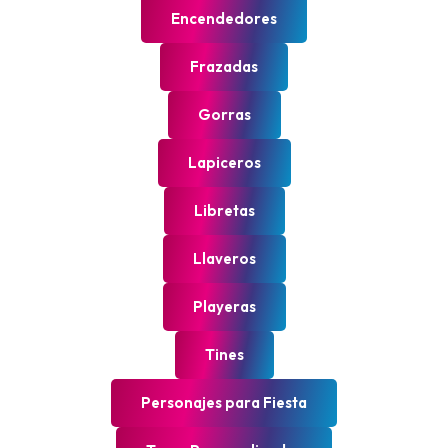
Encendedores
Frazadas
Gorras
Lapiceros
Libretas
Llaveros
Playeras
Tines
Personajes para Fiesta