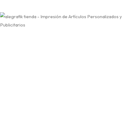
Tarjeta Digital
Tarjeta de Presentación Digital para
empresas y profesionales.
Lleva tu Negocio al siguiente nivel con tu Tarjeta de Presentación