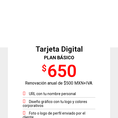
Digital. Tu Tarjeta de Presentación Digital amplia tu Networking y
evoluciona la forma de hacer negocios, dado que es la nueva
llave que abre y cierra negocios al momento de compartir tu
contácto de manera inmediata, fácil y eficiente.
Tarjeta Digital
PLAN BÁSICO
650
$
Renovación anual de $500 MXN+IVA.
URL con tu nombre personal
Diseño gráfico con tu logo y colores
corporativos
Foto o logo de perfil enviado por el
cliente