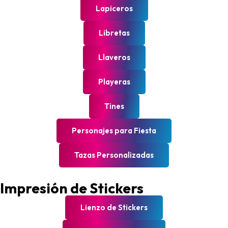
Lapiceros
Libretas
Llaveros
Playeras
Tines
Personajes para Fiesta
Tazas Personalizadas
Impresión de Stickers
Lienzo de Stickers