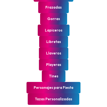
Frazadas
Gorras
Lapiceros
Libretas
Llaveros
Playeras
Tines
Personajes para Fiesta
Tazas Personalizadas