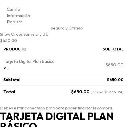
Carrito
Información
Finalizar
seguro y Cifrado
Show Order Summary
$650.00
PRODUCTO
SUBTOTAL
Tarjeta Digital Plan Básico
$
650.00
× 1
Subtotal
$
650.00
Total
$
650.00
(incluye
$
89.66
IVA)
Debes estar conectado para para poder finalizar la compra.
TARJETA DIGITAL PLAN
BÁSICO